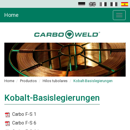
Home
Toggle
naviga
Home
Productos
Hilos tubolares
Kobalt-Basislegierungen
Kobalt-Basislegierungen
Carbo F-S 1
Carbo F-S 6