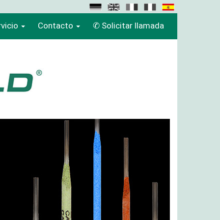
vicio
Contacto
✆ Solicitar llamada