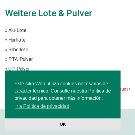
Weitere Lote & Pulver
» Alu-Lote
» Hartlote
» Silberlote
» PTA-Pulver
» UP-Pulver
Este sitio Web utiliza cookies necesarias de
®
© CARBO-WELD
Schweissmaterialien GmbH •
Impressum
•
carácter técnico. Consulte nuestra Política de
Política de privacidad
privacidad para obtener más información.
Ir a Política de privacidad
OK